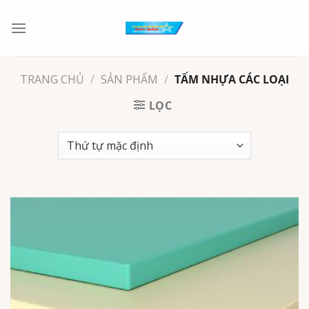
Chuyển
đến
nội
dung
TRANG CHỦ
/
SẢN PHẨM
/
TẤM NHỰA CÁC LOẠI
LỌC