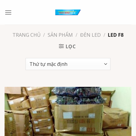
Chuyển
đến
nội
dung
TRANG CHỦ
/
SẢN PHẨM
/
ĐÈN LED
/
LED F8
LỌC