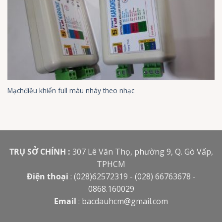
Mạchđiều khiển full màu nháy theo nhạc
TRỤ SỞ CHÍNH :
307 Lê Văn Thọ, phường 9, Q. Gò Vấp,
TPHCM
Điện thoại
: (028)62572319 - (028) 66763678 -
0868.160029
Email
:
bacdauhcm@gmail.com