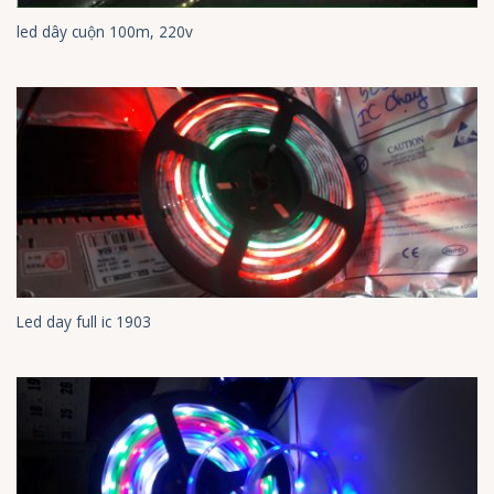
led dây cuộn 100m, 220v
Led day full ic 1903