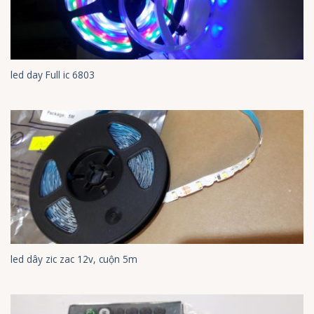
led day Full ic 6803
led dây zic zac 12v, cuộn 5m