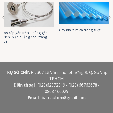
Cây nhựa mica trong suốt
bộ cáp gắn trần …dùng gắn
đèn, biển quảng cáo, trang
trí…
TRỤ SỞ CHÍNH :
307 Lê Văn Thọ, phường 9, Q. Gò Vấp,
TPHCM
Điện thoại
: (028)62572319 - (028) 66763678 -
0868.160029
Email
:
bacdauhcm@gmail.com