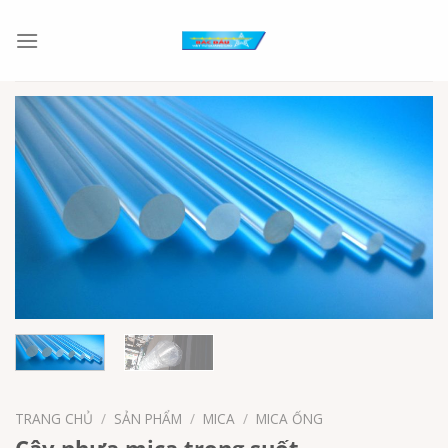
Chuyển
đến
nội
dung
TRANG CHỦ
/
SẢN PHẨM
/
MICA
/
MICA ỐNG