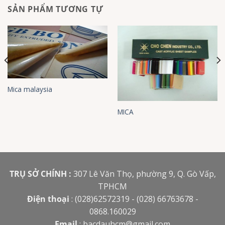
SẢN PHẨM TƯƠNG TỰ
Mica malaysia
MICA
TRỤ SỞ CHÍNH :
307 Lê Văn Thọ, phường 9, Q. Gò Vấp,
TPHCM
Điện thoại
: (028)62572319 - (028) 66763678 -
0868.160029
Email
:
bacdauhcm@gmail.com