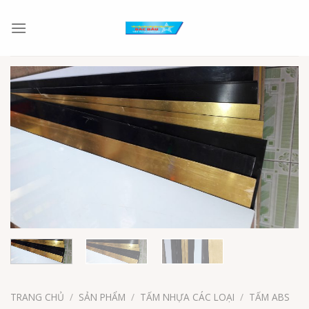
Chuyển
đến
nội
dung
TRANG CHỦ
/
SẢN PHẨM
/
TẤM NHỰA CÁC LOẠI
/
TẤM ABS