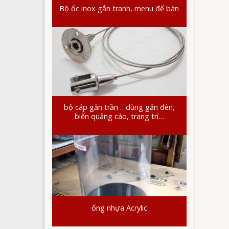
Bộ ốc inox gắn tranh, menu để bàn
bộ cáp gắn trần …dùng gắn đèn,
biển quảng cáo, trang trí…
ống nhựa Acrylic