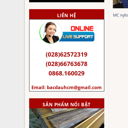
LIÊN HỆ
Tấm poly lấy sáng
MC nyl
hựa PVC 0,8 x 2,4m
(028)62572319
(028)66763678
0868.160029
Email:
bacdauhcm@gmail.com
SẢN PHẨM NỔI BẬT