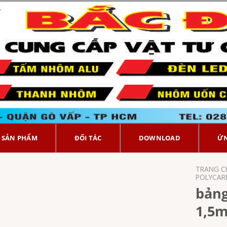
SẢN PHẨM
ĐỐI TÁC
DOWNLOAD
Ứ
TRANG C
POLYCAR
bảng
1,5m