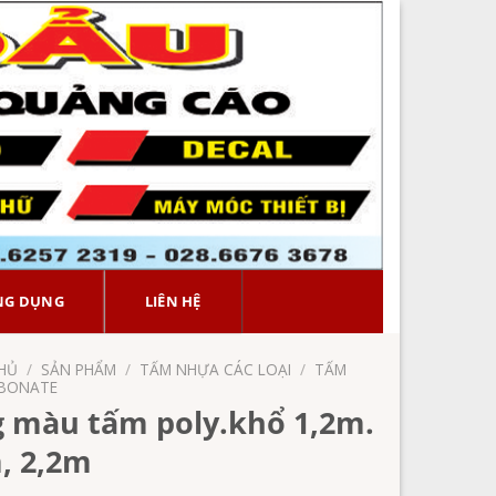
NG DỤNG
LIÊN HỆ
HỦ
/
SẢN PHẨM
/
TẤM NHỰA CÁC LOẠI
/
TẤM
BONATE
 màu tấm poly.khổ 1,2m.
, 2,2m