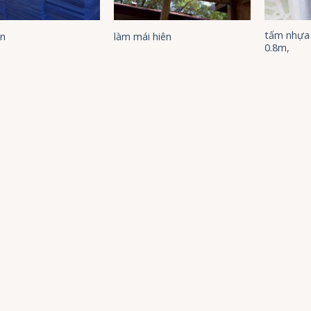
tấm nhựa 
on
làm mái hiên
0.8m,