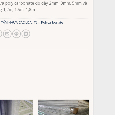
a poly carbonate độ dày 2mm, 3mm, 5mm và
g 1,2m, 1,5m, 1,8m
:
TẤM NHỰA CÁC LOẠI
,
Tấm Polycarbonate