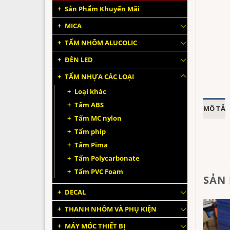
Sản Phẩm Khuyến Mãi
MICA
TẤM NHÔM ALUCOLIC
ĐÈN LED
TẤM NHỰA CÁC LOẠI
Loại khác
Tấm ABS
MÔ TẢ
Tấm MC nylon
Tấm phíp
Tấm Pima
Tấm Polycarbonate
Tấm PVC Foam
SẢN
DECAL
THANH NHÔM VÀ PHỤ KIỆN
MÁY MÓC THIẾT BỊ