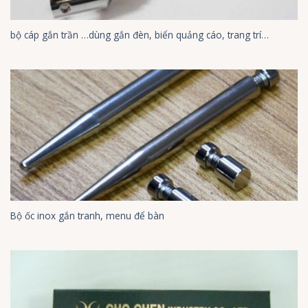
bộ cáp gắn trần …dùng gắn đèn, biển quảng cáo, trang trí…
Bộ ốc inox gắn tranh, menu để bàn