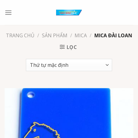
Chuyển
đến
nội
dung
TRANG CHỦ
/
SẢN PHẨM
/
MICA
/
MICA ĐÀI LOAN
LỌC