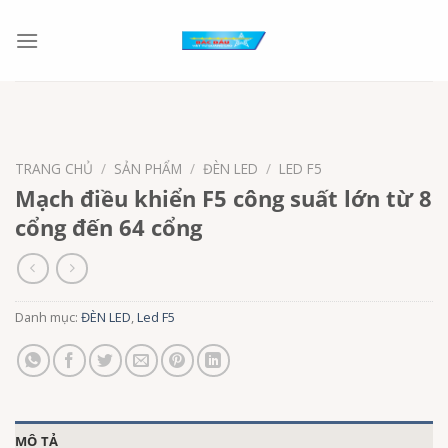
Chuyển
đến
nội
dung
TRANG CHỦ
/
SẢN PHẨM
/
ĐÈN LED
/
LED F5
Mạch điều khiển F5 công suất lớn từ 8
cổng đến 64 cổng
Danh mục:
ĐÈN LED
,
Led F5
MÔ TẢ