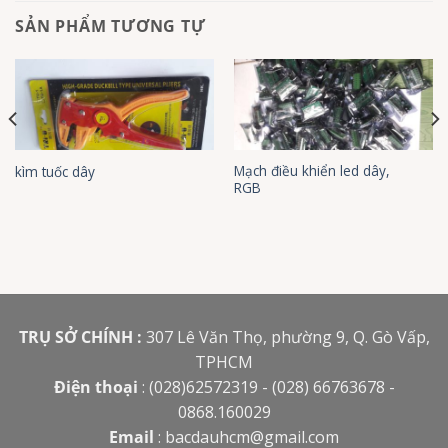
SẢN PHẨM TƯƠNG TỰ
Mạch điều khiển led dây,
kìm tuốc dây
RGB
TRỤ SỞ CHÍNH :
307 Lê Văn Thọ, phường 9, Q. Gò Vấp,
TPHCM
Điện thoại
: (028)62572319 - (028) 66763678 -
0868.160029
Email
:
bacdauhcm@gmail.com