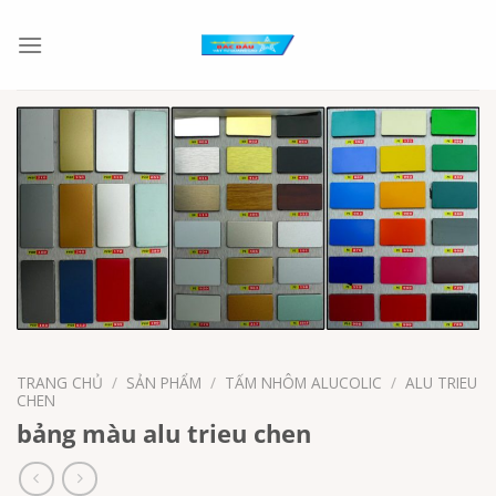
Chuyển
đến
nội
dung
TRANG CHỦ
/
SẢN PHẨM
/
TẤM NHÔM ALUCOLIC
/
ALU TRIEU
CHEN
bảng màu alu trieu chen