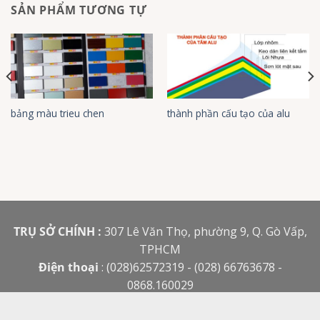
SẢN PHẨM TƯƠNG TỰ
bảng màu trieu chen
thành phần cấu tạo của alu
TRỤ SỞ CHÍNH :
307 Lê Văn Thọ, phường 9, Q. Gò Vấp,
TPHCM
Điện thoại
: (028)62572319 - (028) 66763678 -
0868.160029
Email
:
bacdauhcm@gmail.com