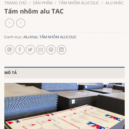
TRANG CHỦ
/
SẢN PHẨM
/
TẤM NHÔM ALUCOLIC
/
ALU KHÁC
Tấm nhôm alu TAC
Danh mục:
Alu khác
,
TẤM NHÔM ALUCOLIC
MÔ TẢ