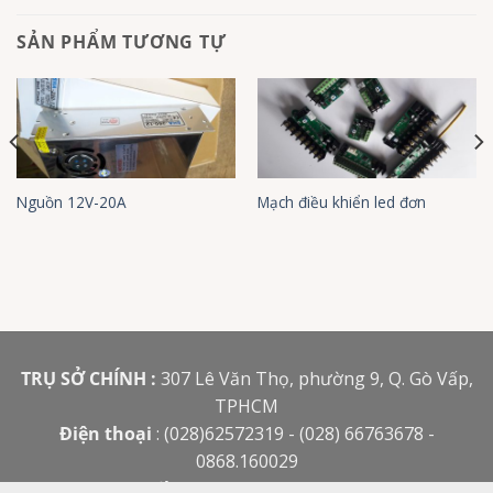
SẢN PHẨM TƯƠNG TỰ
Nguồn 12V-20A
Mạch điều khiển led đơn
TRỤ SỞ CHÍNH :
307 Lê Văn Thọ, phường 9, Q. Gò Vấp,
TPHCM
Điện thoại
: (028)62572319 - (028) 66763678 -
0868.160029
Email
:
bacdauhcm@gmail.com