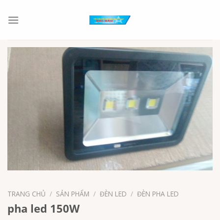
Chuyển
đến
nội
dung
TRANG CHỦ
/
SẢN PHẨM
/
ĐÈN LED
/
ĐÈN PHA LED
pha led 150W