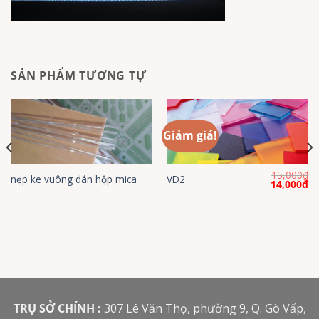
SẢN PHẨM TƯƠNG TỰ
Giảm giá!
15,000
₫
nẹp ke vuông dán hộp mica
VD2
Giá
Gi
14,000
₫
gốc
hi
là:
tại
15,000₫.
là:
14
TRỤ SỞ CHÍNH :
307 Lê Văn Thọ, phường 9, Q. Gò Vấp,