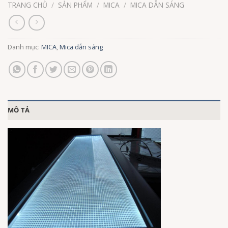
TRANG CHỦ
/
SẢN PHẨM
/
MICA
/
MICA DẪN SÁNG
Danh mục:
MICA
,
Mica dẫn sáng
MÔ TẢ