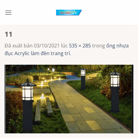
Chuyển
đến
nội
dung
11
Đã xuất bản
03/10/2021
lúc
535 × 285
trong
ống nhựa
đục Acrylic làm đèn trang trí.