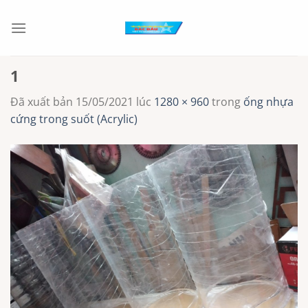
Chuyển
đến
nội
dung
1
Đã xuất bản
15/05/2021
lúc
1280 × 960
trong
ống nhựa
cứng trong suốt (Acrylic)