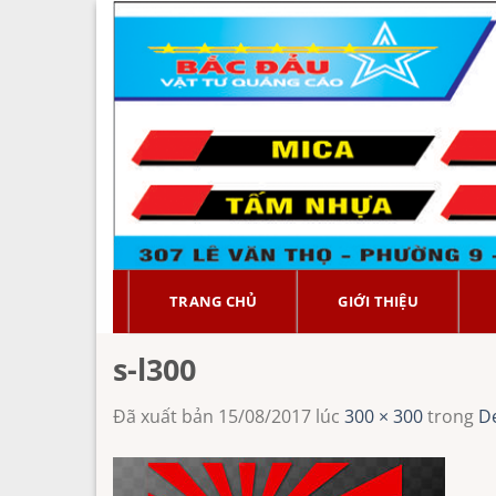
Chuyển
đến
nội
dung
TRANG CHỦ
GIỚI THIỆU
s-l300
Đã xuất bản
15/08/2017
lúc
300 × 300
trong
De