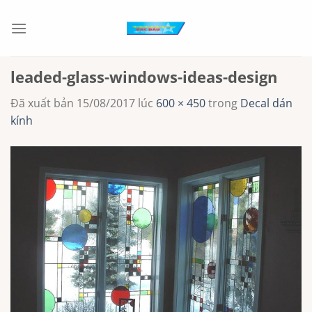
Chuyển
đến
nội
dung
leaded-glass-windows-ideas-design
Đã xuất bản
15/08/2017
lúc
600 × 450
trong
Decal dán
kính