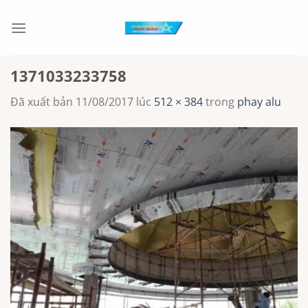
Chuyển
đến
nội
dung
1371033233758
Đã xuất bản
11/08/2017
lúc
512 × 384
trong
phay alu