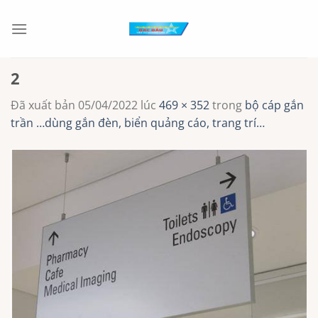
Chuyển
đến
nội
dung
2
Đã xuất bản
05/04/2022
lúc
469 × 352
trong
bộ cáp gắn
trần …dùng gắn đèn, biển quảng cáo, trang trí…