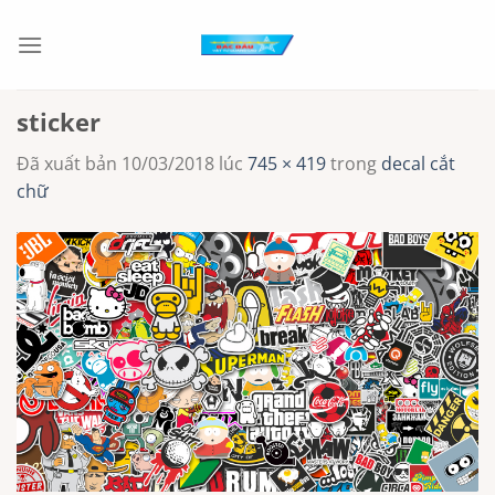
Chuyển
đến
nội
dung
sticker
Đã xuất bản
10/03/2018
lúc
745 × 419
trong
decal cắt
chữ