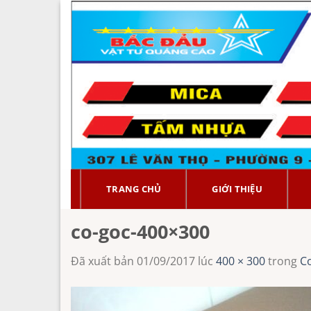
Chuyển
đến
nội
dung
TRANG CHỦ
GIỚI THIỆU
co-goc-400×300
Đã xuất bản
01/09/2017
lúc
400 × 300
trong
C