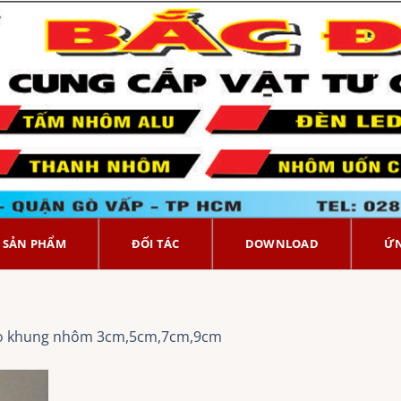
SẢN PHẨM
ĐỐI TÁC
DOWNLOAD
Ứ
o khung nhôm 3cm,5cm,7cm,9cm