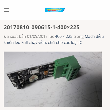
Chuyển
đến
nội
dung
20170810_090615-1-400×225
Đã xuất bản
01/09/2017
lúc
400 × 225
trong
Mạch điều
khiển led Full chạy viền, chữ cho các loại IC