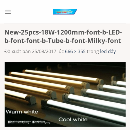
Chuyển
đến
nội
dung
New-25pcs-18W-1200mm-font-b-LED-
b-font-font-b-Tube-b-font-Milky-font
Đã xuất bản
25/08/2017
lúc
666 × 355
trong
led dây