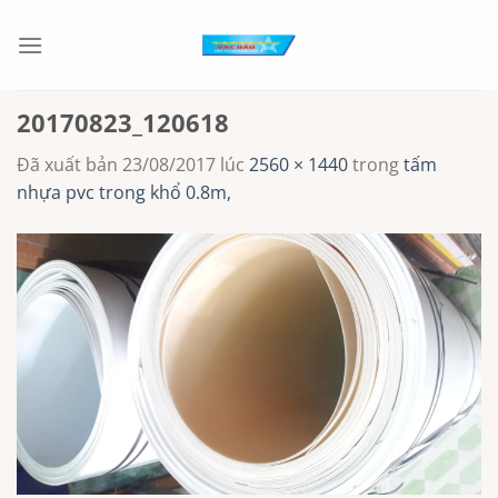
Chuyển
đến
nội
dung
20170823_120618
Đã xuất bản
23/08/2017
lúc
2560 × 1440
trong
tấm
nhựa pvc trong khổ 0.8m,