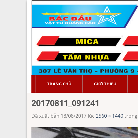
Chuyển
đến
nội
dung
TRANG CHỦ
GIỚI THIỆU
20170811_091241
Đã xuất bản
18/08/2017
lúc
2560 × 1440
tron